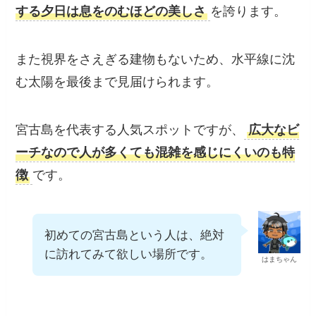
夕方になると海面が黄金色に染まり、
砂浜に反
射する夕日は息をのむほどの美しさ
を誇りま
す。
また視界をさえぎる建物もないため、水平線に
×
沈む太陽を最後まで見届けられます。
宮古島を代表する人気スポットですが、
広大な
ビーチなので人が多くても混雑を感じにくいの
も特徴
です。
初めての宮古島という人は、絶
対に訪れてみて欲しい場所で