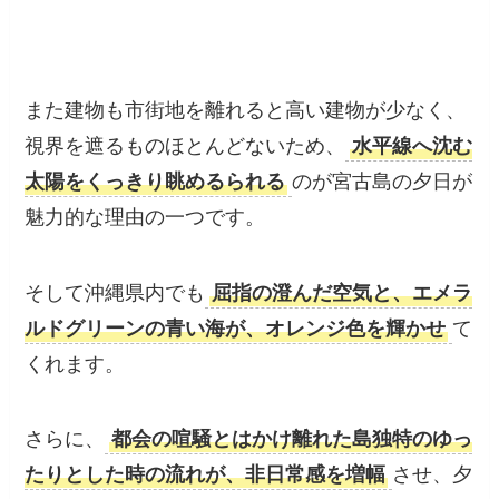
また建物も市街地を離れると高い建物が少な
く、視界を遮るものほとんどないため、
水平線
へ沈む太陽をくっきり眺めるられる
のが宮古島
の夕日が魅力的な理由の一つです。
そして沖縄県内でも
屈指の澄んだ空気と、エメ
ラルドグリーンの青い海が、オレンジ色を輝か
せ
てくれます。