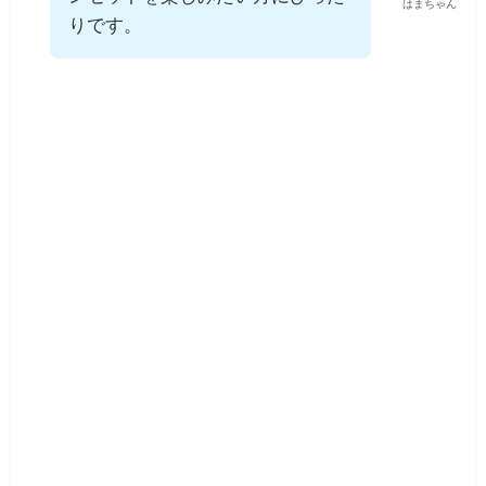
アーチ状の岩越しに望む夕日は、絵はがきのよ
うな美しさ
があります。
観光客が比較的少なく、静かに
サンセットを楽しみたい方にぴ
はまちゃん
ったりです。