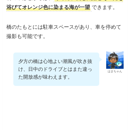
大橋は、
ドライブを楽しみながら夕日を鑑賞で
きる絶景ポイント
です。
橋の中ほどからは、
水平線に沈む太陽とその光
を浴びてオレンジ色に染まる海が一望
できま
す。
橋のたもとには駐車スペースがあり、車を停め
て撮影も可能です。
夕方の橋は心地よい潮風が吹き
抜け、日中のドライブとはまた
はまちゃん
違った開放感が味わえます。